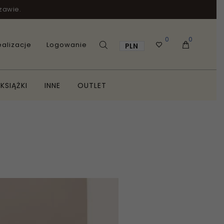
zawie.
0
0
alizacje
Logowanie
PLN
KSIĄŻKI
INNE
OUTLET