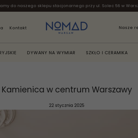
amy do naszego sklepu stacjonarnego przy ul. Solec 56 w Wars
Nasze re
ca
Kontakt
YJSKIE
DYWANY NA WYMIAR
SZKŁO I CERAMIKA
Kamienica w centrum Warszawy
22 stycznia 2025