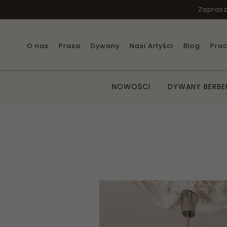
Zaprasz
O nas
Prasa
Dywany
Nasi Artyści
Blog
Pra
NOWOŚCI
DYWANY BERBER