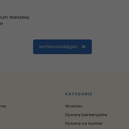
ntrum Warszawy
er
architecturaldigest
KATEGORIE
wna
Nowości
Dywany berberyjskie
Dywany na wymiar