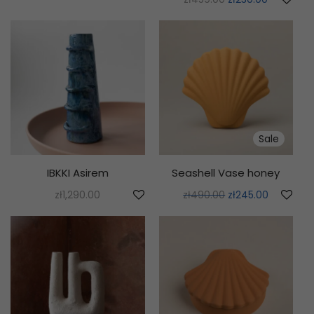
Sale
IBKKI Asirem
Seashell Vase honey
zł
1,290.00
zł
490.00
zł
245.00