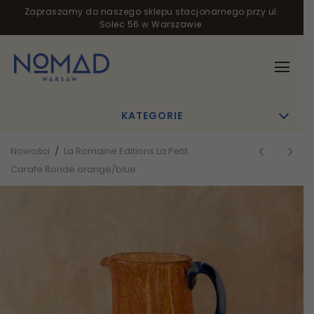
Zapraszamy do naszego sklepu stacjonarnego przy ul.
Solec 56 w Warszawie.
KATEGORIE
Nowości
/
La Romaine Editions La Petit
Carafe Ronde orange/blue