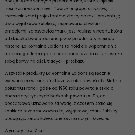
poezję w codziennych przedmiotach, które stają się
nośnikami wspomnień. Tworzy je grupa artystów,
rzemieślników i projektantów, którzy co roku prezentują
dwie wyjątkowe kolekcje, inspirowane chwilami i
emocjami. Założycielką marki jest Pauline Vincent, która
od dziecka była otoczona przez przedmioty niosące
historie. La Romaine Editions to hołd dla wspomnień z
rodzinnego domu, gdzie codzienne przedmioty niosą ze
sobą barwy miłości, tradycji i przekazu.
Wszystkie produkty La Romaine Editions są ręcznie
wytwarzane w manufakturze w miejscowości Le Biot na
południu Francji, gdzie od 1956 roku powstaje szkło o
charakterystycznych bańkach powietrza. To, co
początkowo uznawano za wadę, z czasem stało się
znakiem rozpoznawczym tej wyjątkowej manufaktury,
podbijając serca kolekcjonerów na całym świecie.
Wymiary: 15 x 12 cm