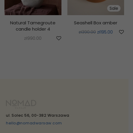
Sale
Natural Tamegroute
Seashell Box amber
candle holder 4
zł
390.00
zł
195.00
zł
990.00
ul. Solec 56, 00-382 Warszawa
hello@nomadwarsaw.com