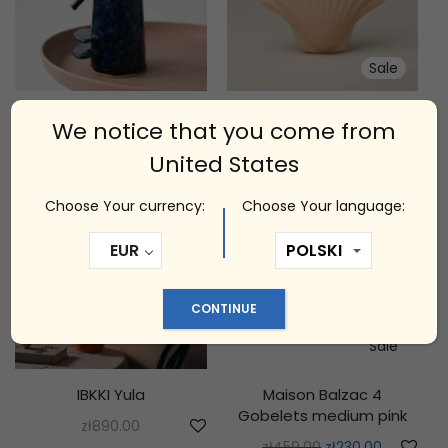
Sale
IBKKI Azrem
Seashell Vase ecru
We notice that you come from
zł
1,450.00
zł
490.00
zł
245.00
United States
Choose Your currency:
Choose Your language:
EUR
CONTINUE
Sale
IBKKI Yula
Maison Balzac 4
Gobelets medium pink
zł
890.00
zł
459.00
zł
230.00