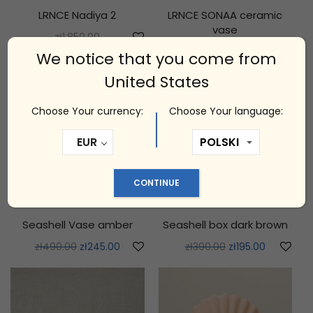
LRNCE Nadiya 2
LRNCE SONAA ceramic
vase
zł
1,850.00
zł
1,150.00
We notice that you come from
United States
Choose Your currency:
Choose Your language:
EUR
CONTINUE
Sale
Sale
Seashell Vase amber
Seashell box dark brown
zł
490.00
zł
245.00
zł
390.00
zł
195.00