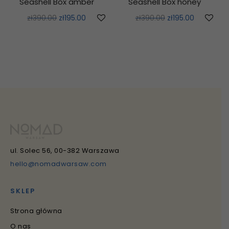
Seashell Box amber
Seashell Box honey
zł
390.00
zł
195.00
zł
390.00
zł
195.00
ul. Solec 56, 00-382 Warszawa
hello@nomadwarsaw.com
SKLEP
Strona główna
O nas