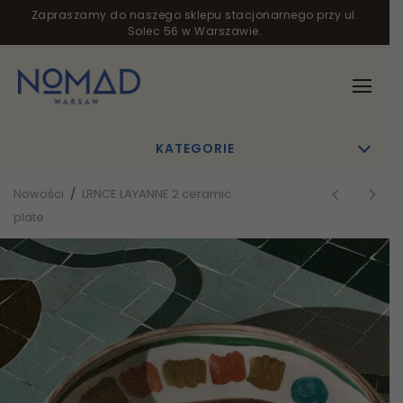
Zapraszamy do naszego sklepu stacjonarnego przy ul.
Solec 56 w Warszawie.
KATEGORIE
Nowości
/
LRNCE LAYANNE 2 ceramic
plate