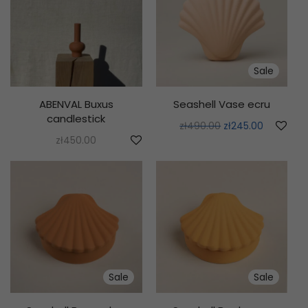
Sale
ABENVAL Buxus
Seashell Vase ecru
candlestick
zł
490.00
zł
245.00
zł
450.00
Sale
Sale