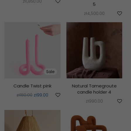
zł
1,850.00
5
zł
4,500.00
Sale
Candle Twist pink
Natural Tamegroute
candle holder 4
zł
180.00
zł
99.00
zł
990.00