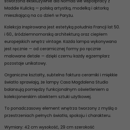
stworzona ekskluzywnie dla Nomad we współpracy z
Maddie Kulicką — polską artystką, modelką i aktorką
mieszkającą na co dzień w Paryżu.
Kolekcja inspirowana jest estetyką południa Francji lat 50.
i 60., śródziemnomorską architekturą oraz ciepłem
europejskich wnętrz vintage. Każda lampa wykonywana
jest ręcznie — od ceramicznej formy po ręcznie
malowane detale — dzięki czemu każdy egzemplarz
pozostaje unikatowy.
Organiczne kształty, subtelna faktura ceramiki i miękkie
światło sprawiają, że lampy Casa Magdalena Studio
balansują pomiędzy funkcjonalnym oświetleniem a
kolekcjonerskim obiektem sztuki użytkowej.
To ponadczasowy element wnętrza tworzony z myślą o
przestrzeniach pełnych światła, spokoju i charakteru.
Wymiary: 42 cm wysokość, 29 cm szerokość