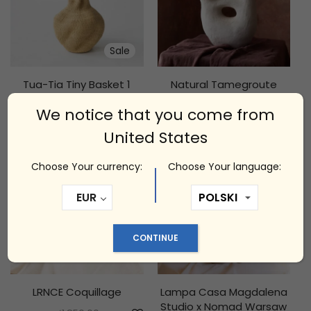
Sale
Tua-Tia Tiny Basket 1
Natural Tamegroute
candle holder 3
zł
990.00
zł
792.00
We notice that you come from
zł
890.00
United States
Choose Your currency:
Choose Your language:
EUR
CONTINUE
LRNCE Coquillage
Lampa Casa Magdalena
Studio x Nomad Warsaw