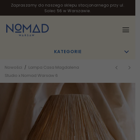
Zapraszamy do naszego sklepu stacjonarnego przy ul.
Solec 56 w Warszawie.
KATEGORIE
Nowości
/
Lampa Casa Magdalena
Studio x Nomad Warsaw 6